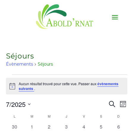
Séjours
Évènements
Séjours
Évènements
Aucun résultat trouvé pour cette vue. Passer aux
évènements
Notice
suivants
.
7/2025
Recherch
Na
Rech
Mois
Sélectionnez
L
LUNDI
M
MARDI
M
MERCREDI
J
JEUDI
V
VENDREDI
S
SAMEDI
D
DIMANC
Calendrier
d
une
et
0
0
0
0
0
0
0
30
1
2
3
4
5
6
date.