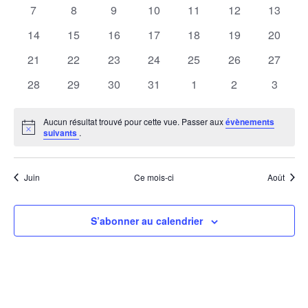
évènements
évènements
évènements
évènements
évènements
évènements
évènem
vu
0
0
0
0
0
0
0
7
8
9
10
11
12
13
de
navi
évènements
évènements
évènements
évènements
évènements
évènements
évènem
0
0
0
0
0
0
0
14
15
16
17
18
19
20
É
évènements
évènements
évènements
évènements
évènements
évènements
évènem
Évènements
0
0
0
0
0
0
0
21
22
23
24
25
26
27
de
évènements
évènements
évènements
évènements
évènements
évènements
évènem
0
0
0
0
0
0
0
28
29
30
31
1
2
3
évènements
évènements
évènements
évènements
évènements
évènements
évènem
vues
Aucun résultat trouvé pour cette vue. Passer aux
évènements
Notice
suivants
.
Évè
Juin
Ce mois-ci
Août
S’abonner au calendrier